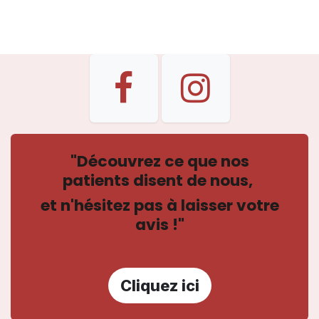
"Découvrez ce que nos
patients disent de nous,
et n'hésitez pas à laisser votre
avis !"
Cliquez ici​​